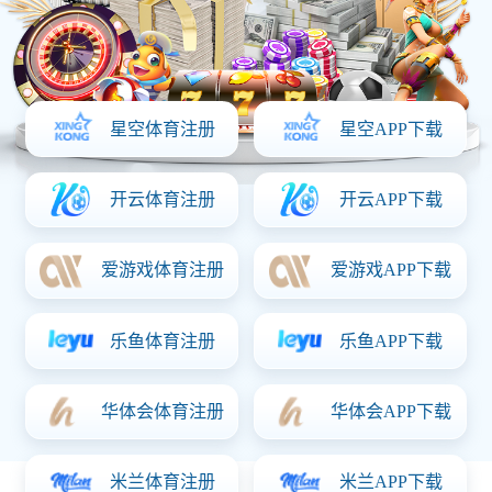
让体育更贴近你
爱游戏平台 APP 以用户体验为核心，支持爱游戏平台项目，
构建实时互动生态。涵盖热门赛事与数据流，为每一位体育
爱好者提供个性化信息服务。
多平台兼容
社群互动
iOS / Android / Web
关注、评论、参与话题
App Store
Google Play