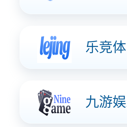
阿森纳厄德高赛季助攻数创生
深圳队新
涯新高
理经验
2026-07-19
推荐
2026-07
推荐网站
爱游戏网官网入口
乐鱼平台网站
星空官方网站
BB下载
爱游戏ayx首页
亚洲城yzc88下载