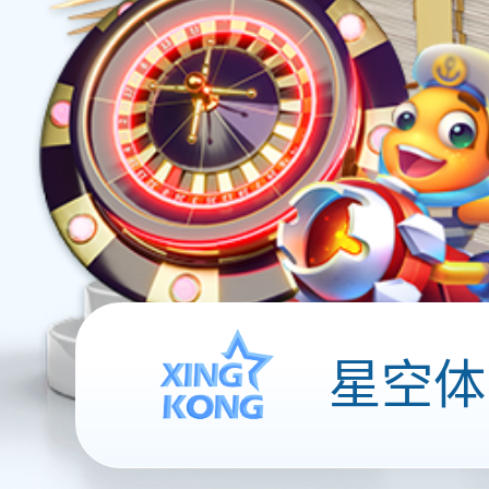
曼联中场重
曼联当前中场配置面
而埃里克森与麦克托
纳利的特质恰好契合
记者指出，曼联球探
抗。如果托纳利加盟
短板。
转会费博弈
尽管托纳利在纽卡斯