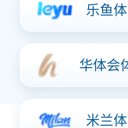
的引援计划正逐步推
纳利的未来将在夏窗
上一篇：
张镇麟三分球9投1中，辽宁队不敌北…
热榜精选
#1
#2