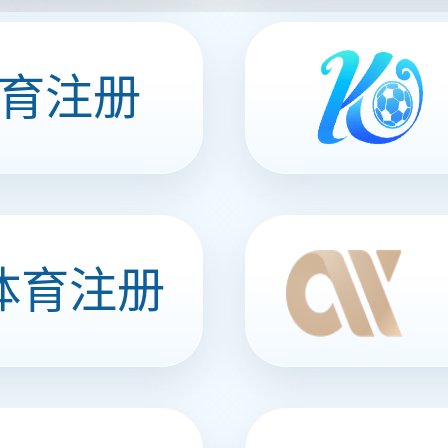
然而，财政公平法案的压力让喜鹊军团在转会市场上愈发谨慎。
望回收高额转会费，但曼联的谈判策略将围绕“要价合理”展开
能在5000万至6000万英镑之间，这个数字对曼联来说并非不
要价，曼联可能会转向其他目标，比如亚特兰大的埃德松或本菲卡
大程度上取决于纽卡斯尔是否愿意在要价上松动。
意愿与战术适配
，加盟曼联无疑是一个极具吸引力的选项。老特拉福德的舞台能
超的竞争环境也契合他证明自己的野心。在纽卡斯尔，托纳利时
后场组织核心的特点。曼联主帅滕哈格偏爱使用双后腰体系，托
多控球权与分配球权的空间。此外，曼联阵中已有多名意大利语
助于他快速融入更衣室氛围。如果这笔交易成行，托纳利有望成
名防守工兵。
实在曼联名单中，但转会能否达成仍取决于纽卡斯尔是否愿意在