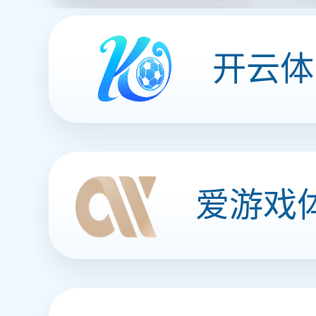
自然不会轻易放人。
纳利，纽卡斯尔必然希
对托纳利的心理价位可
高于7000万英镑的
托纳利的转会前景很
托纳利本人
对于托纳利本人而言
誉争夺机会，同时英
置，这限制了他发挥
梅努搭档，将获得更
与迪亚洛），这也有
棋子，而不仅仅是一
总体来看，托纳利确