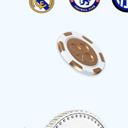
记者：托纳
据多名跟队记者透露
标。如果纽卡斯尔在
讨论，毕竟托纳利从A