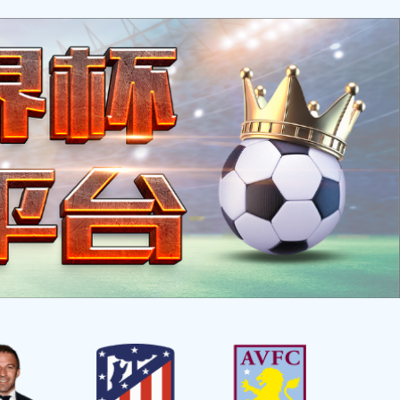
App
公司
体育
注册入口
简介
焦点
游戏平台
赛事实时同步
APP
为您带来高速、高清、稳定的观
端访问