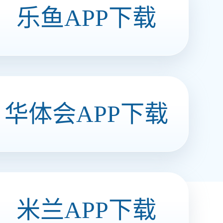
决心已十分明确，而托
下一篇：
阿森纳热刺北伦敦德比险酿群殴
4