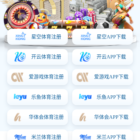
余嘉豪护框成功率68% vs 王哲林
55%，新生代与老将内线防守差异