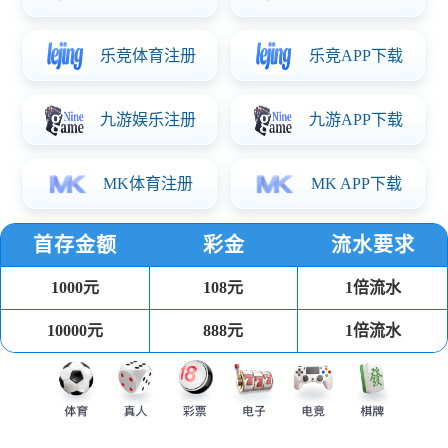
2026-06-08 15:02
70 次阅读
首页
/
体育焦点
在CBA联赛最新一轮的焦点战中，浙江稠州金租与上
海久事的对决不仅决定了积分榜的走向，更引发了球
迷对国产内线防守体系的深度思考。数据统计显示，
浙江队年轻中锋余嘉豪在禁区的护框成功率高达
68%，而上海队核心王哲林的这一数据仅为55%。这
13个百分点的差距，不仅反映了个人技术特点的分
野，更折射出中国篮球内线防守理念的迭代。新生代
与老将之间的防守差异，正成为联赛技术演进的缩
影。