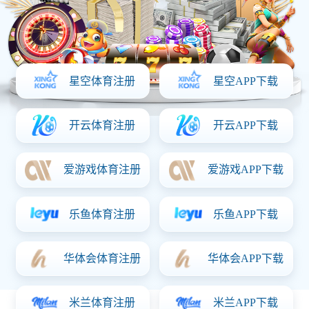
梁靖崑中远台相持能力跃居队内第
一，洛杉矶周期上位呼声高涨