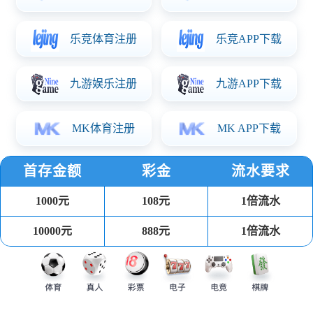
2026-06-09 15:03
37 次阅读
首页
/
体育焦点
在竞争激烈的中国乒乓球队男线阵营中，一位久经沙
场的老将正凭借扎实的技术革新迎来职业生涯的第二
春。随着巴黎奥运周期向洛杉矶奥运周期的平稳过
渡，队内新一轮的排位赛与对抗训练结果逐步浮出水
面，梁靖崑的中远台相持能力被教练组与数据团队评
定为“队内第一”。这一技术维度的跃升，不仅让他摆
脱了以往“力量有余、变化不足”的刻板印象，更令其
在新周期的主力竞争中呼声高涨，成为男乒格局中不
可忽视的一股力量。